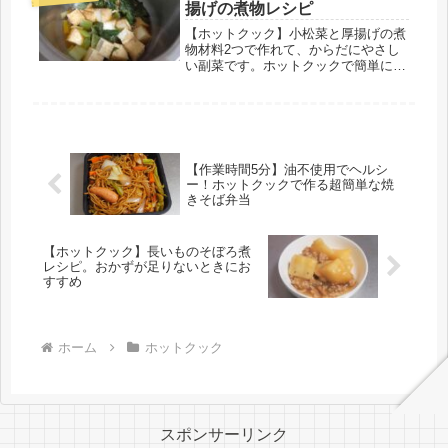
で、私は3袋一気に使っちゃ...
揚げの煮物レシピ
【ホットクック】小松菜と厚揚げの煮
物材料2つで作れて、からだにやさし
い副菜です。ホットクックで簡単に作
れます(^^)やさしい味付けで、ほっこ
りおいしいです。暴飲暴食した翌日に
食べると、栄養が体に染みわたる感じ
がします( ˘ω˘ )材料(4人...
【作業時間5分】油不使用でヘルシ
ー！ホットクックで作る超簡単な焼
きそば弁当
【ホットクック】長いものそぼろ煮
レシピ。おかずが足りないときにお
すすめ
ホーム
ホットクック
スポンサーリンク