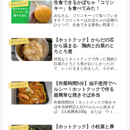
生食できるかぼちゃ「コリン
ホットクック
キー」を食べてみた！
みなさん、コリンキーって知っていま
すか？コリンキーはかぼちゃの品種の
ひとつで、生食できる黄色い野菜で
す。家族で岐阜に遊びに行った時に立
ち寄った、「たかすファーマーズ」と
いう地元の野菜やお土産を取り扱って
【ホットクック】からだの芯
ホットクック
いるお店で見つけました。初めて見る
から温まる♩鶏肉と白菜のと
野菜...
ろとろ煮
何気なくホットクックで作った鶏肉と
白菜のとろとろ煮がおいしかったの
で、レシピをまとめました。小さめに
切って薄味にすれば幼児食にも使えま
すよ～◎ホットクックで作る、鶏肉と
白菜のとろとろ煮参考にしたレシピは
【作業時間5分】油不使用でヘ
ホットクック
ホットクックじゃなく、お鍋で作るレ
ルシー！ホットクックで作る
シピ...
超簡単な焼きそば弁当
作業時間5分！ホットクックで焼きそ
ば弁当材料(2人分)マルちゃん焼きそ
ば 3人前豚肉100g または ウィン
ナー1袋お好きな野菜 お好きなだけ
(カット野菜でも可)マルちゃん焼そば
は3袋入り。1袋余っても使いづらいの
【ホットクック】小松菜と厚
ホットクック