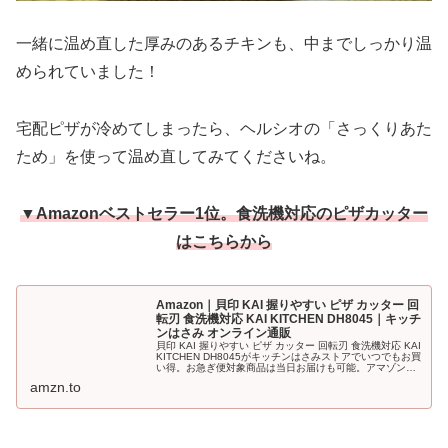
一緒に温め直した厚みのあるチキンも、中までしっかり温
められていました！
宅配ピザが冷めてしまったら、ヘルシオの「さっくりあた
ため」を使って温め直してみてくださいね。
▼Amazonベストセラー1位。食洗機対応のピザカッター
はこちらから
Amazon｜貝印 KAI 握りやすい ピザ カッター 回
転刃 食洗機対応 KAI KITCHEN DH8045｜キッチ
ンはさみ オンライン通販
貝印 KAI 握りやすい ピザ カッター 回転刃 食洗機対応 KAI
KITCHEN DH8045がキッチンはさみストアでいつでもお買
い得。お急ぎ便対象商品は当日お届けも可能。アマゾン配
送商品は通常配送無料（一部除く）。
amzn.to