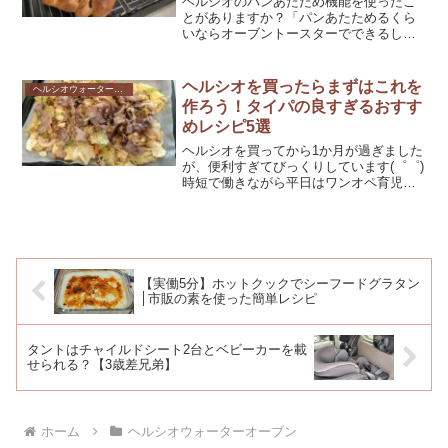
ヘルシオのパンあたため機能を使ったこ
とがありますか？「パンあたためるくら
いならオーブントースターでできるし
な…」と、あまり気に留めていなかった
のですが、先日使ってみたところ、前日
に買っておいたパンが焼きたてのように
ヘルシオを買ったらまずはこれを
ヘルシオウォーターオーブン
なり驚きました(゜゜)この...
作ろう！タイパの良すぎるおすす
めレシピ5選
ヘルシオを買ってから1か月が過ぎました
が、便利すぎてびっくりしています(゜゜)
時短で働きながら平日はワンオペ育児、
週末もときどきワンオペ育児な我が家。1
歳息子の様子を見つつ食事の準備をする
のは至難の業です(^^;)台所にいられる時
間が限られ...
【実働5分】ホットクックでシーフードグラタン
│市販の素を使った簡単レシピ
タントはチャイルドシート2台とベビーカーを載
せられる？【3歳差兄弟】
ホーム
ヘルシオウォーターオーブン