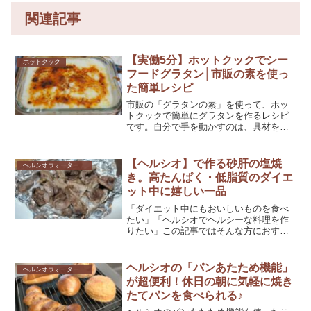
関連記事
【実働5分】ホットクックでシー
ホットクック
フードグラタン│市販の素を使っ
た簡単レシピ
市販の「グラタンの素」を使って、ホッ
トクックで簡単にグラタンを作るレシピ
です。自分で手を動かすのは、具材を切
る作業とチーズをのせて焼く作業だけ。
実働5分でおいしいグラタンが食べられま
す。
【ヘルシオ】で作る砂肝の塩焼
ヘルシオウォーターオーブン
き。高たんぱく・低脂質のダイエ
ット中に嬉しい一品
「ダイエット中にもおいしいものを食べ
たい」「ヘルシオでヘルシーな料理を作
りたい」この記事ではそんな方におすす
めの、ヘルシオで作る砂肝の塩焼きのレ
シピをご紹介します。＼ヘルシオと相性
抜群。IWAKI（イワキ）の耐熱ガラス／
ヘルシオの「パンあたため機能」
ヘルシオウォーターオーブン
(function(...
が超便利！休日の朝に気軽に焼き
たてパンを食べられる♪