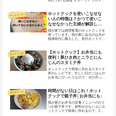
先行予約 北海道 オホーツク サロマ湖
産 殻付き カキ 生食可 3.5kg 牡蠣職人
厳選 牡蠣 国産 貝付き 魚貝類 生牡蠣
ノロウイルス検査実施 海のミルク 海
ホットクックを使いこなせな
ホットクック
鮮 海...
い人の特徴は？かつて使いこ
なせなかった主婦が解説しま
す
我が家では調理家電のホットクックを
使っています。我が家にあるのは夫が
独身時代に購入した、初代ホットクッ
クKN-HT99Aです。(！)8年前のもので
すが、麦茶を沸かしたり煮物を作った
り、今も現役で毎日稼働しています。
【ホットクック】お弁当にも
ホットクック
今でこそ「ホットクックのな...
便利！豚ひき肉とニラとにん
じんのスタミナ丼
ホットクックで簡単に作れるスタミナ
丼のレシピです。忙しい日のごはんや
お弁当にぴったりなので、ぜひ作って
みてください(^^)ホットクックで作る
豚ひき肉とニラとにんじんのスタミナ
丼下記のレシピを参考に作りました。
時間がない日はこれ！ホット
ホットクック
元のレシピにはにんじんは入ってま...
クックで親子丼│お弁当にも♪
我が家のお弁当の定番メニューのひと
つが親子丼です。材料が少ない上にホ
ットクックで簡単に作れるので、2年
前からヘビロテしています。「お弁当