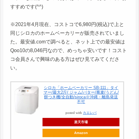
すすめです(^^)
※2021年4月現在、コストコで6,980円(税込)で上と
同じシロカのホームベーカリーが販売されていまし
た。最安値.comで調べると、ネット上での最安値は
Qoo10の8,046円なので、めっちゃ安いです！コスト
コ会員さんで興味のある方はぜひ見てみてくださ
い。
シロカ「ホームベーカリー SB-111」タイ
マー/最大2斤/ ジャム/バター/蕎麦/うどん/
餅つき機/全自動/siroca※沖縄・離島発送
不可
posted with
カエレバ
楽天市場
Amazon