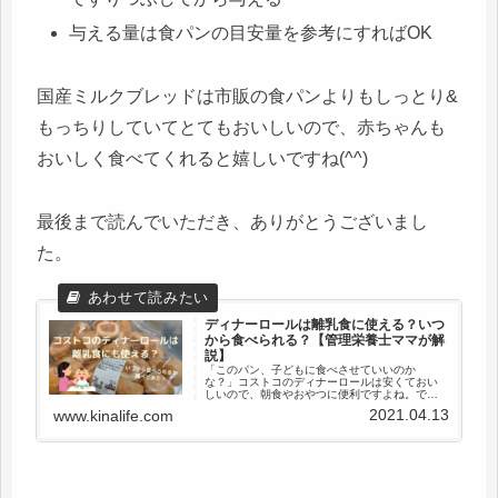
与える量は食パンの目安量を参考にすればOK
国産ミルクブレッドは市販の食パンよりもしっとり&
もっちりしていてとてもおいしいので、赤ちゃんも
おいしく食べてくれると嬉しいですね(^^)
最後まで読んでいただき、ありがとうございまし
た。
ディナーロールは離乳食に使える？いつ
から食べられる？【管理栄養士ママが解
説】
「このパン、子どもに食べさせていいのか
な？」コストコのディナーロールは安くておい
しいので、朝食やおやつに便利ですよね。で
も、離乳食期や幼児期の子どもに与えるとなる
2021.04.13
www.kinalife.com
と、塩分や原材料が気になる方も多いのではな
いでしょうか。この記事では、5歳と1...