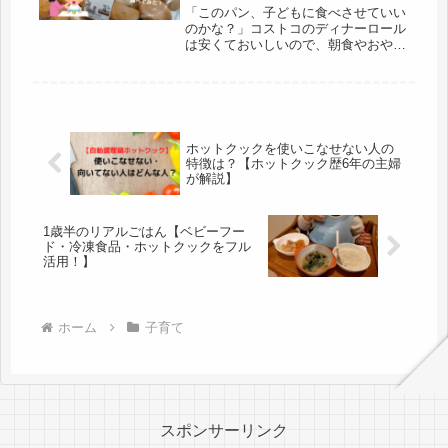
「このパン、子どもに食べさせていい
のかな？」コストコのディナーロール
は安くておいしいので、朝食やおやつ
に便利ですよね。でも、離乳食期や幼
児期の子どもに与えるとなると、塩分
や原材料が気になる方も多いのではな
いでしょうか。この記事では、5歳と
1...
ホットクックを使いこなせない人の
特徴は？【ホットクック歴6年の主婦
が解説】
1歳半のリアルごはん【ベビーフー
ド・冷凍食品・ホットクックをフル
活用！】
ホーム
子育て
スポンサーリンク