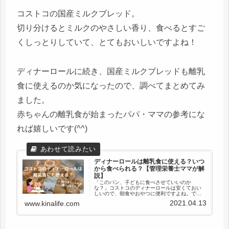
コストコの国産ミルクブレッド。
切り分けるとミルクのやさしい香り、食べるとすご
くしっとりしていて、とてもおいしいですよね！
ディナーロールに続き、国産ミルクブレッドも離乳
食に使えるのか気になったので、調べてまとめてみ
ました。
赤ちゃんの離乳食が始まったパパ・ママの参考にな
れば嬉しいです(^^)
ディナーロールは離乳食に使える？いつ
から食べられる？【管理栄養士ママが解
説】
「このパン、子どもに食べさせていいのか
な？」コストコのディナーロールは安くておい
しいので、朝食やおやつに便利ですよね。で
も、離乳食期や幼児期の子どもに与えるとなる
2021.04.13
www.kinalife.com
と、塩分や原材料が気になる方も多いのではな
いでしょうか。この記事では、5歳と1...