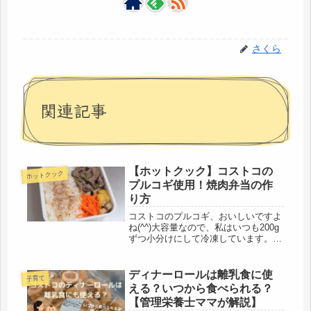
さくら
関連記事
【ホットクック】コストコの
ホットクック
プルコギ使用！焼肉弁当の作
り方
コストコのプルコギ、おいしいですよ
ね(^^)大容量なので、私はいつも200g
ずつ小分けにして冷凍しています。い
ろいろなアレンジメニューがあります
が、私はシンプルに野菜を加えてごは
んと一緒に食べるのが好きです♪最近
ディナーロールは離乳食に使
子育て
は冷凍のままホットクックに入...
える？いつから食べられる？
【管理栄養士ママが解説】